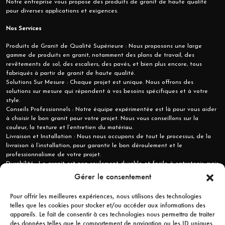
Notre entreprise vous propose des produits de granit de haute qualité
pour diverses applications et exigences.
Nos Services
Produits de Granit de Qualité Supérieure : Nous proposons une large
gamme de produits en granit, notamment des plans de travail, des
revêtements de sol, des escaliers, des pavés, et bien plus encore, tous
fabriqués à partir de granit de haute qualité.
Solutions Sur Mesure : Chaque projet est unique. Nous offrons des
solutions sur mesure qui répondent à vos besoins spécifiques et à votre
style.
Conseils Professionnels : Notre équipe expérimentée est là pour vous aider
à choisir le bon granit pour votre projet. Nous vous conseillons sur la
couleur, la texture et l’entretien du matériau.
Livraison et Installation : Nous nous occupons de tout le processus, de la
livraison à l’installation, pour garantir le bon déroulement et le
professionnalisme de votre projet.
Durabilité : Le granit est non seulement durable et facile à entretenir, mais
c’est aussi un matériau respectueux de l’environnement. Nous nous
Gérer le consentement
engageons à utiliser des méthodes de production respectueuses de
l’environnement et des processus de fabrication éco-responsables.
Pour offrir les meilleures expériences, nous utilisons des technologies
telles que les cookies pour stocker et/ou accéder aux informations des
Inspiration et Idées
appareils. Le fait de consentir à ces technologies nous permettra de traiter
des données telles que le comportement de navigation ou les ID uniques